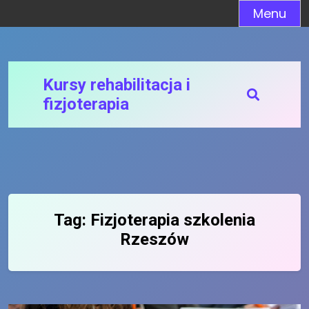
Skip
Menu
to
content
Kursy rehabilitacja i
fizjoterapia
Tag:
Fizjoterapia szkolenia
Rzeszów