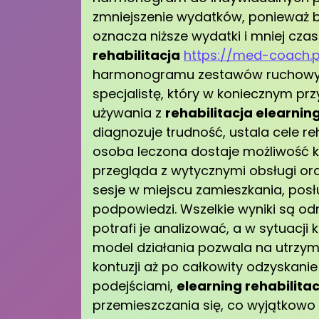
zmniejszenie wydatków, ponieważ b
oznacza niższe wydatki i mniej cza
rehabilitacja
https://med-coach.p
harmonogramu zestawów ruchowych
specjalistę, który w koniecznym prz
używania z
rehabilitacja elearnin
diagnozuje trudność, ustala cele reh
osoba leczona dostaje możliwość kor
przegląda z wytycznymi obsługi or
sesje w miejscu zamieszkania, posł
podpowiedzi. Wszelkie wyniki są o
potrafi je analizować, a w sytuacj
model działania pozwala na utrzyma
kontuzji aż po całkowity odzyskani
podejściami,
elearning rehabilitac
przemieszczania się, co wyjątkowo 