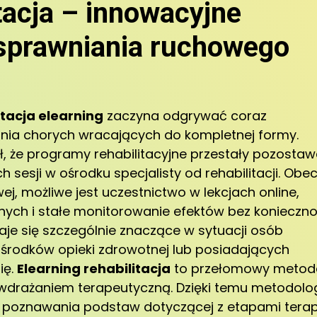
itacja – innowacyjne
usprawniania ruchowego
itacja elearning
zaczyna odgrywać coraz
rania chorych wracających do kompletnej formy.
ł, że programy rehabilitacyjne przestały pozosta
esji w ośrodku specjalisty od rehabilitacji. Obec
ej, możliwe jest uczestnictwo w lekcjach online,
nych i stałe monitorowanie efektów bez konieczno
je się szczególnie znaczące w sytuacji osób
ośrodków opieki zdrowotnej lub posiadających
ię.
Elearning rehabilitacja
to przełomowy metod
 wdrażaniem terapeutyczną. Dzięki temu metodolog
 poznawania podstaw dotyczącej z etapami terapi