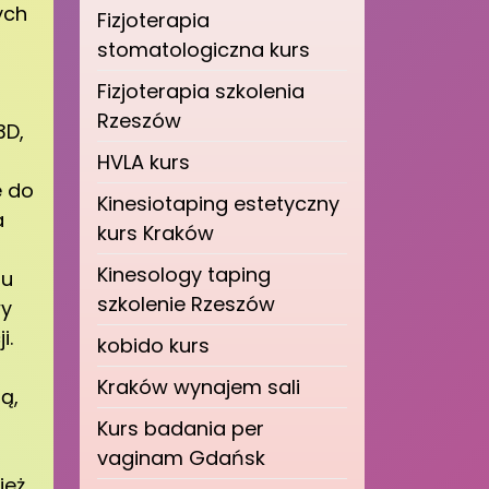
ych
Fizjoterapia
stomatologiczna kurs
Fizjoterapia szkolenia
Rzeszów
3D,
HVLA kurs
e do
Kinesiotaping estetyczny
a
kurs Kraków
Kinesology taping
mu
szkolenie Rzeszów
wy
i.
kobido kurs
Kraków wynajem sali
ą,
Kurs badania per
vaginam Gdańsk
ież