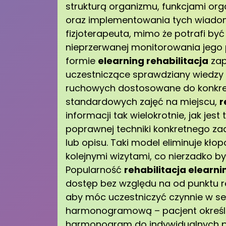
strukturą organizmu, funkcjami or
oraz implementowania tych wiadom
fizjoterapeuta, mimo że potrafi być
nieprzerwanej monitorowania jego 
formie
elearning rehabilitacja
zap
uczestniczące sprawdziany wiedz
ruchowych dostosowane do konkretn
standardowych zajęć na miejscu,
r
informacji tak wielokrotnie, jak jes
poprawnej techniki konkretnego zad
lub opisu. Taki model eliminuje kło
kolejnymi wizytami, co nierzadko b
Popularność
rehabilitacja elearni
dostęp bez względu na od punktu re
aby móc uczestniczyć czynnie w ses
harmonogramową – pacjent określa, 
harmonogram do indywidualnych po