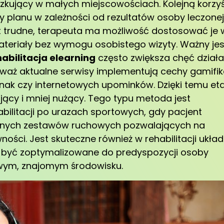
zkujący w małych miejscowościach. Kolejną korzy
y planu w zależności od rezultatów osoby leczonej
zbyt trudne, terapeuta ma możliwość dostosować je 
ateriały bez wymogu osobistego wizyty. Ważny jes
abilitacja elearning
często zwiększa chęć działa
waż aktualne serwisy implementują cechy gamifika
znak czy internetowych upominków. Dzięki temu et
ujący i mniej nużący. Tego typu metoda jest
bilitacji po urazach sportowych, gdy pacjent
ajnych zestawów ruchowych pozwalających na
ości. Jest skuteczne również w rehabilitacji ukła
y być zoptymalizowane do predyspozycji osoby
owym, znajomym środowisku.