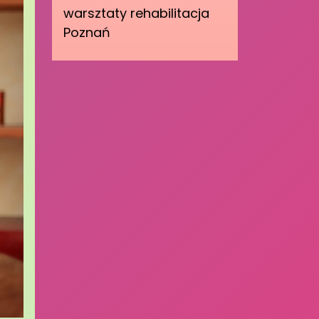
warsztaty rehabilitacja
Poznań