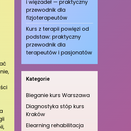
i więzadeł — praktyczny
przewodnik dla
fizjoterapeutów
Kurs z terapii powięzi od
podstaw: praktyczny
przewodnik dla
terapeutów i pasjonatów
wać
nie,
Kategorie
ści
Bieganie kurs Warszawa
Diagnostyka stóp kurs
a
Kraków
ii
Elearning rehabilitacja
i,