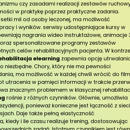
ganizmu czy zasadami realizacji zestawów ruchow
ości w praktykę poprzez praktyczne zadania.
 setki mil od osoby leczonej, ma możliwość
pracy i wyników. serwisy udostępniające kursy w
ewniają nagrania wideo instruktażowe, animacje 
y oraz spersonalizowane programy zestawów
ych celów rehabilitacyjnych pacjenta. W kontrz
ehabilitacja elearning
zapewnia opcję utrwalani
t to niezbędne. Chory, który nie ma pewności
ania, ma możliwość w każdej chwili wrócić do fil
pot utracenia w pamięci informacji w trakcie przer
ywa znacznym problemem w klasycznej rehabilitacj
ng
rośnie z różnych czynników. Głównie, umożliwia
zydencji, ponieważ konieczne jest łączność z sieci
jach. Daje także pełną elastyczność
kiedy i ile czasu realizuje trening, dostosowując
wszednich zadań. Istotnym czynnikiem jest równ