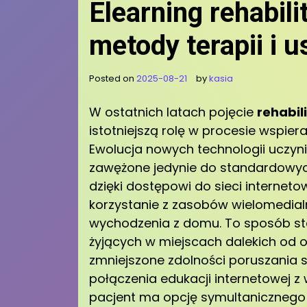
Elearning rehabil
metody terapii i 
Posted on
2025-08-21
by
kasia
W ostatnich latach pojęcie
rehabil
istotniejszą rolę w procesie wspie
Ewolucja nowych technologii uczyni
zawężone jedynie do standardowych s
dzięki dostępowi do sieci internetow
korzystanie z zasobów wielomedial
wychodzenia z domu. To sposób sta
żyjących w miejscach dalekich od 
zmniejszone zdolności poruszania s
połączenia edukacji internetowej z
pacjent ma opcję symultanicznego