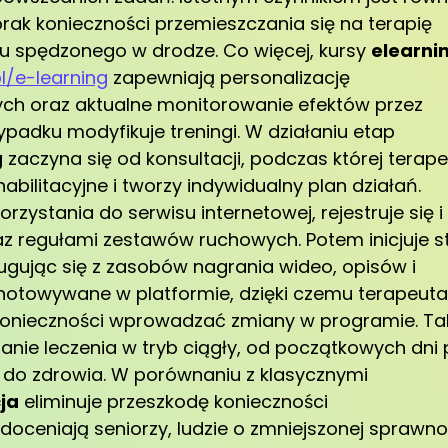
rak konieczności przemieszczania się na terapię
su spędzonego w drodze. Co więcej, kursy
elearni
l/e-learning
zapewniają personalizację
 oraz aktualne monitorowanie efektów przez
ypadku modyfikuje treningi. W działaniu etap
g
zaczyna się od konsultacji, podczas której terap
abilitacyjne i tworzy indywidualny plan działań.
zystania do serwisu internetowej, rejestruje się i
az regułami zestawów ruchowych. Potem inicjuje s
ugując się z zasobów nagrania wideo, opisów i
dnotowywane w platformie, dzięki czemu terapeuta
i konieczności wprowadzać zmiany w programie. Ta
nie leczenia w tryb ciągły, od początkowych dni
e do zdrowia. W porównaniu z klasycznymi
ja
eliminuje przeszkodę konieczności
doceniają seniorzy, ludzie o zmniejszonej sprawno