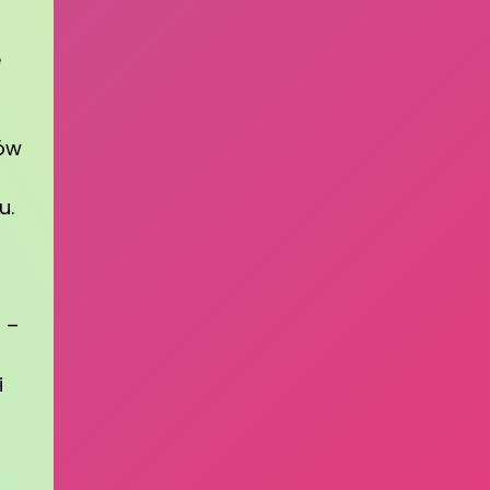
e
tów
u.
 –
i