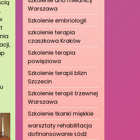
szkolenie dno miednicy
ścią
Warszawa
.
w
Szkolenie embriologii
t
szkolenie terapia
nia
czaszkowa Kraków
cji,
Szkolenie terapia
ap
powięziowa
Szkolenie terapii blizn
Szczecin
du
Szkolenie terapii trzewnej
Warszawa
Szkolenie tkanki miękkie
warsztaty rehabilitacja
dofinansowanie Łódź