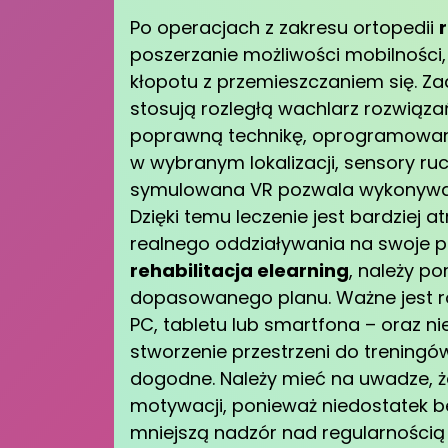
Po operacjach z zakresu ortopedii
poszerzanie możliwości mobilności,
kłopotu z przemieszczaniem się. 
stosują rozległą wachlarz rozwiąza
poprawną technikę, oprogramowani
w wybranym lokalizacji, sensory r
symulowana VR pozwala wykonywać
Dzięki temu leczenie jest bardziej 
realnego oddziaływania na swoje 
rehabilitacja elearning
, należy po
dopasowanego planu. Ważne jest r
PC, tabletu lub smartfona – oraz ni
stworzenie przestrzeni do treningó
dogodne. Należy mieć na uwadze, 
motywacji, ponieważ niedostatek 
mniejszą nadzór nad regularnością