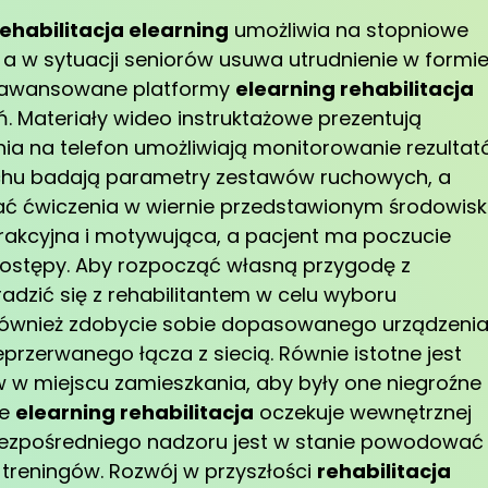
rehabilitacja elearning
umożliwia na stopniowe
 a w sytuacji seniorów usuwa utrudnienie w formi
Zaawansowane platformy
elearning rehabilitacja
ń. Materiały wideo instruktażowe prezentują
a na telefon umożliwiają monitorowanie rezulta
uchu badają parametry zestawów ruchowych, a
 ćwiczenia w wiernie przedstawionym środowisk
atrakcyjna i motywująca, a pacjent ma poczucie
postępy. Aby rozpocząć własną przygodę z
radzić się z rehabilitantem w celu wyboru
ównież zdobycie sobie dopasowanego urządzenia
eprzerwanego łącza z siecią. Równie istotne jest
w w miejscu zamieszkania, aby były one niegroźne 
że
elearning rehabilitacja
oczekuje wewnętrznej
bezpośredniego nadzoru jest w stanie powodować
 treningów. Rozwój w przyszłości
rehabilitacja