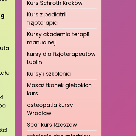
Kurs Schroth Kraków
Kurs z pediatrii
ng
fizjoterapia
Kursy akademia terapii
manualnej
euta
kursy dla fizjoterapeutów
Lublin
tałe
Kursy i szkolenia
Masaż tkanek głębokich
kurs
ki
osteopatia kursy
 po
Wrocław
Scar kurs Rzeszów
ści