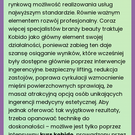
rynkową możliwość realizowania usług
najwyższym standardzie. Równie ważnym
elementem rozwój profesjonalny. Coraz
więcej specjalistów branży beauty traktuje
Kobido jako główny element swojej
działalności, ponieważ zabieg ten daje
szansę osiąganie wyników, które wcześniej
były dostępne głównie poprzez interwencje
ingerencyjne. bezpieczny lifting, redukcja
zastojów, poprawa cyrkulacji wzmocnienie
mięśni powierzchownych sprawiają, że
masaż atrakcyjną opcją osób unikających
ingerencji medycyny estetycznej. Aby
jednak oferować tak wyjątkowe rezultaty,
trzeba opanować technikę do
doskonałości – możliwe jest tylko poprzez
intensywny
kurs kobido
, prowadzony przez