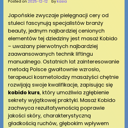
Posted on
2025-12-12
by
kasia
Japońskie zwyczaje pielęgnacji cery od
stuleci fascynują specjalistów branży
beauty, jednym najbardziej cenionych
elementów tej dziedziny jest masaż Kobido
– uważany pierwotnych najbardziej
zaawansowanych technik liftingu
manualnego. Ostatnich lat zainteresowanie
metodą Polsce gwałtownie wzrosło,
terapeuci kosmetolodzy masażyści chętnie
rozwijają swoje kwalifikacje, zapisując się
kobido kurs
, który umożliwia zgłębienie
sekrety wyjątkowej praktyki. Masaż Kobido
zachwyca rezultatywnością poprawie
jakości skóry, charakterystyczną
gładkością ruchów, głębokim wpływem