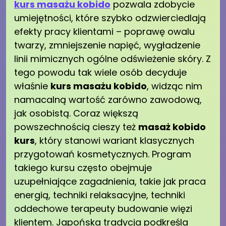
kurs masażu kobido
pozwala zdobycie
umiejętności, które szybko odzwierciedlają
efekty pracy klientami – poprawę owalu
twarzy, zmniejszenie napięć, wygładzenie
linii mimicznych ogólne odświeżenie skóry. Z
tego powodu tak wiele osób decyduje
właśnie
kurs masażu kobido
, widząc nim
namacalną wartość zarówno zawodową,
jak osobistą. Coraz większą
powszechnością cieszy też
masaż kobido
kurs
, który stanowi wariant klasycznych
przygotowań kosmetycznych. Program
takiego kursu często obejmuje
uzupełniające zagadnienia, takie jak praca
energią, techniki relaksacyjne, techniki
oddechowe terapeuty budowanie więzi
klientem. Japońska tradycja podkreśla