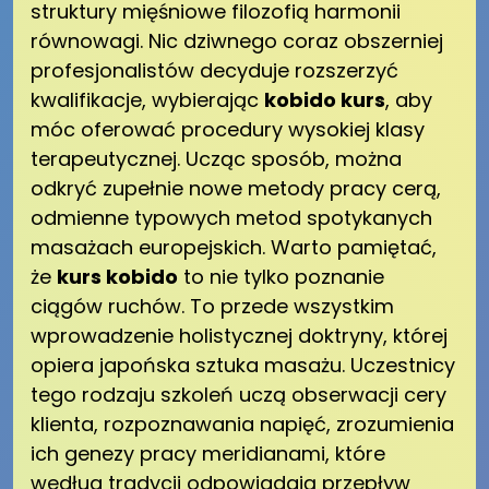
struktury mięśniowe filozofią harmonii
równowagi. Nic dziwnego coraz obszerniej
profesjonalistów decyduje rozszerzyć
kwalifikacje, wybierając
kobido kurs
, aby
móc oferować procedury wysokiej klasy
terapeutycznej. Ucząc sposób, można
odkryć zupełnie nowe metody pracy cerą,
odmienne typowych metod spotykanych
masażach europejskich. Warto pamiętać,
że
kurs kobido
to nie tylko poznanie
ciągów ruchów. To przede wszystkim
wprowadzenie holistycznej doktryny, której
opiera japońska sztuka masażu. Uczestnicy
tego rodzaju szkoleń uczą obserwacji cery
klienta, rozpoznawania napięć, zrozumienia
ich genezy pracy meridianami, które
według tradycji odpowiadają przepływ