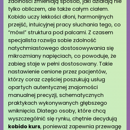
zdolności zmieniają sposób, jaki działają nie
tylko obliczem, ale także całym ciałem.
Kobido uczy lekkości dłoni, harmonijnych
przejść, intuicyjnej pracy słuchania tego, co
“mówi” struktura pod palcami. Z czasem
specjalista rozwija sobie zdolność
natychmiastowego dostosowywania się
mikro­zmiany napięciach, co powoduje, że
zabieg staje w pełni dostosowany. Takie
nastawienie cenione przez pacjentów,
którzy coraz częściej poszukują usług
opartych autentycznej znajomości
manualnej precyzji, schematycznych
praktykach wykonywanych głębszego
wniknięcia. Dlatego osoby, które chcą
wyszczególnić się rynku, chętnie decydują
kobido kurs
, ponieważ zapewnia przewagę