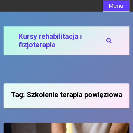
Skip
Menu
to
content
Kursy rehabilitacja i
fizjoterapia
Tag:
Szkolenie terapia powięziowa