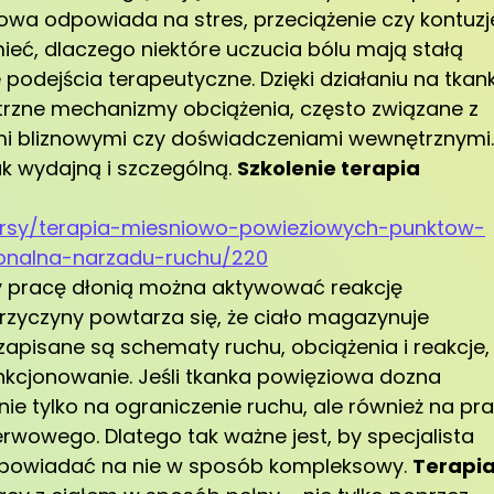
kowa odpowiada na stres, przeciążenie czy kontuzj
eć, dlaczego niektóre uczucia bólu mają stałą
podejścia terapeutyczne. Dzięki działaniu na tkan
zne mechanizmy obciążenia, często związane z
mi bliznowymi czy doświadczeniami wewnętrznymi.
ak wydajną i szczególną.
Szkolenie terapia
kursy/terapia-miesniowo-powieziowych-punktow-
onalna-narzadu-ruchu/220
y pracę dłonią można aktywować reakcję
rzyczyny powtarza się, że ciało magazynuje
apisane są schematy ruchu, obciążenia i reakcje,
nkcjonowanie. Jeśli tkanka powięziowa dozna
 nie tylko na ograniczenie ruchu, ale również na pr
rwowego. Dlatego tak ważne jest, by specjalista
dpowiadać na nie w sposób kompleksowy.
Terapi