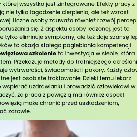
 której wszystko jest zintegrowane. Efekty pracy z
ą nie tylko łagodzenie cierpienia, ale też wzrost
wej. Liczne osoby zauważa również rozwój percepc
oruszania się. Z aspektu osoby leczonej, jest to
e tylko eliminuje symptomy, ale też daje szansę lep
tyków to okazja stałego pogłębiania kompetencji i
owięziowa szkolenie
to inwestycja w siebie, która
entem. Przekazuje metody do trafniejszego określani
uje wytrwałości, świadomości i pokory. Każdy czło
tne jest osobiste traktowanie. Dzięki temu lekarz
wspierać uzdrawianiu i prowadzić człowiekowi w
aczyć, że praca z powięzią ma również aspekt
powięzią może chronić przed uszkodzeniom,
ać zdrowie.