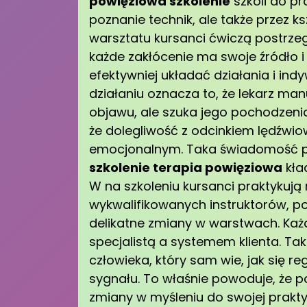
powięziowa szkolenie
szkoli do pr
poznanie technik, ale także przez 
warsztatu kursanci ćwiczą postrzeg
każde zakłócenie ma swoje źródło i
efektywniej układać działania i ind
działaniu oznacza to, że lekarz man
objawu, ale szuka jego pochodzeni
że dolegliwość z odcinkiem lędźwi
emocjonalnym. Taka świadomość potr
szkolenie terapia powięziowa
kład
W na szkoleniu kursanci praktykuj
wykwalifikowanych instruktorów, p
delikatne zmiany w warstwach. Każ
specjalistą a systemem klienta. Ta
człowieka, który sam wie, jak się 
sygnału. To właśnie powoduje, że 
zmiany w myśleniu do swojej praktyk