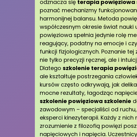
odznacza się
terapia powięziowa 
poznać mechanizmy funkcjonowania 
harmonijnej balansu. Metoda powię
współczesnym okresie świat nauki u
powięziowa spełnia jedynie rolę me
reagujący, podatny na emocje i czyn
funkcji fizjologicznych. Poznanie te
nie tylko precyzji ręcznej, ale i int
Dlatego
szkolenie terapia powięz
ale kształtuje postrzegania człowiek
kursów często odkrywają, jak del
mocne rezultaty, łagodząc napięci
szkolenie powięziowa szkolenie
d
zawodowym – specjaliści od ruchu, 
eksperci kinezyterapii. Każdy z nic
zrozumienie z filozofią powięzi po
napięciowych i napięcia. Uczestnicy