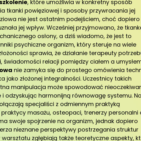
szkolenie
, które umożliwia w konkretny sposób
tkanki powięziowej i sposoby przywracania jej
ziowa nie jest ostatnim podejściem, choć dopiero
znała jej wpływ. Wcześniej przyjmowano, że tkank
chanicznego osłony, a dziś wiadomo, że jest to
niki psychiczne organizm, który steruje na wiele
j złożoności sprawia, że działanie terapeuty potrzeb
uicji, świadomości relacji pomiędzy ciałem a umysłem
iowa
nie zamyka się do prostego omówienia techn
a jako złożonej integralności. Uczestnicy takich
ikatna manipulacja może spowodować nieoczekiwa
e i odzyskując harmonijną równowagę systemu. N
ołączają specjaliści z odmiennym praktyką
praktycy masażu, osteopaci, trenerzy personalni 
h ma swoje spojrzenie na organizm, jednak dopiero
szerza nieznane perspektywy postrzegania struktur
 warsztatu zgłębiają także teoretyczne aspekty, k