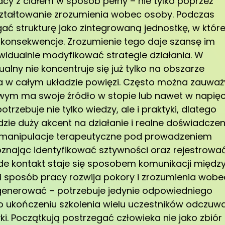
acy z ciałem w sposób pełny – nie tylko poprzez
kształtowanie zrozumienia wobec osoby. Podczas
ać strukturę jako zintegrowaną jednostkę, w które
 konsekwencje. Zrozumienie tego daje szansę im
ywidualnie modyfikować strategie działania. W
ualny nie koncentruje się już tylko na obszarze
a w całym układzie powięzi. Często można zauważ
owym ma swoje źródło w stopie lub nawet w napięc
zebuje nie tylko wiedzy, ale i praktyki, dlatego
zie duży akcent na działanie i realne doświadczen
ą manipulacje terapeutyczne pod prowadzeniem
oznając identyfikować sztywności oraz rejestrowa
de kontakt staje się sposobem komunikacji międz
ki sposób pracy rozwija pokory i zrozumienia wobe
regenerować – potrzebuje jedynie odpowiedniego
po ukończeniu szkolenia wielu uczestników odczuw
i. Początkują postrzegać człowieka nie jako zbiór