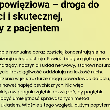
 powięziowa – droga do
i i skutecznej,
y z pacjentem
apie manualne coraz częściej koncentrują się na
izacji całego ustroju. Powięź, będąca giętką powł
 narządy, naczynia i układ nerwowy, stanowi natur
ięcie i rozciągliwość oddziałują na lekkość ruchu,
urzenia w jej strukturze mogą powodować do bólu,
a nawet napięć psychicznych. Nic więc
aktyków pragnie zgłębić rozwiązań, by pogłębić
 zdobyć umiejętność sprawdzonych metod
 układem. Właśnie z tego względu dużym popyte