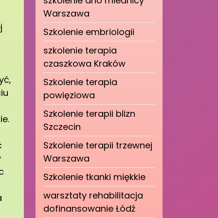
szkolenie dno miednicy
Warszawa
j
Szkolenie embriologii
szkolenie terapia
czaszkowa Kraków
yć,
Szkolenie terapia
iu
powięziowa
Szkolenie terapii blizn
ie.
Szczecin
ć
Szkolenie terapii trzewnej
y
Warszawa
c
Szkolenie tkanki miękkie
warsztaty rehabilitacja
a
dofinansowanie Łódź