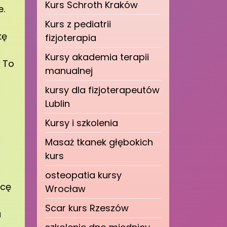
Kurs Schroth Kraków
e.
Kurs z pediatrii
kę
fizjoterapia
Kursy akademia terapii
 To
manualnej
kursy dla fizjoterapeutów
Lublin
Kursy i szkolenia
Masaż tkanek głębokich
kurs
osteopatia kursy
acę
Wrocław
Scar kurs Rzeszów
a