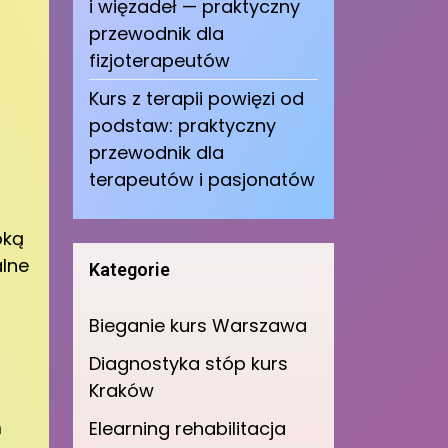
i więzadeł — praktyczny
przewodnik dla
fizjoterapeutów
Kurs z terapii powięzi od
podstaw: praktyczny
przewodnik dla
terapeutów i pasjonatów
oką
alne
Kategorie
Bieganie kurs Warszawa
Diagnostyka stóp kurs
Kraków
m
Elearning rehabilitacja