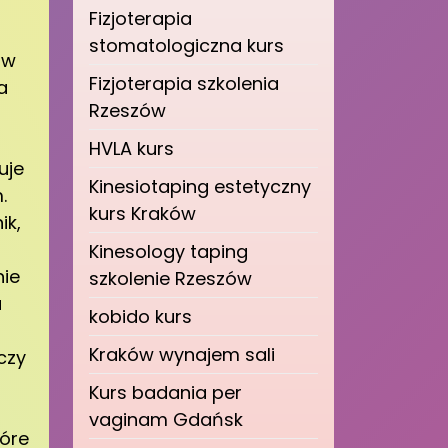
Fizjoterapia
stomatologiczna kurs
 w
Fizjoterapia szkolenia
a
Rzeszów
HVLA kurs
uje
Kinesiotaping estetyczny
.
kurs Kraków
ik,
Kinesology taping
nie
szkolenie Rzeszów
a
kobido kurs
Kraków wynajem sali
czy
Kurs badania per
vaginam Gdańsk
tóre