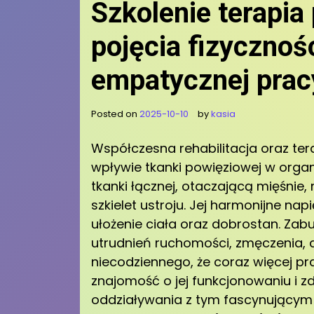
Szkolenie terapia
pojęcia fizycznośc
empatycznej prac
Posted on
2025-10-10
by
kasia
Współczesna rehabilitacja oraz ter
wpływie tkanki powięziowej w organ
tkanki łącznej, otaczającą mięśnie,
szkielet ustroju. Jej harmonijne nap
ułożenie ciała oraz dobrostan. Zab
utrudnień ruchomości, zmęczenia, 
niecodziennego, że coraz więcej pr
znajomość o jej funkcjonowaniu i
oddziaływania z tym fascynującym