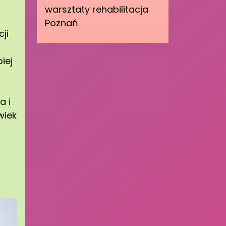
warsztaty rehabilitacja
Poznań
ji
iej
a i
wiek