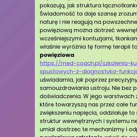
pokazują, jak struktura łącznotkan
Świadomość ta daje szansę zrozumi
naturę i nie reagują na powszechne 
powięziową można dotrzeć wewnętr
wcześniejszymi kontuzjami, tkanka
właśnie wyróżnia tę formę terapii t
powięziowa
https://med-coach.pl/szkolenia-
spustowych-z-diagnostyka-funkcj
uświadamia, jak poprzez precyzyjn
samouzdrawiania ustroju. Nie bez p
doświadczenia. W jego warstwach z
które towarzyszą nas przez całe fu
zwiększeniu napięcia, oddziałuje to
struktur wewnętrznych i systemu ne
umiał dostrzec te mechanizmy i o