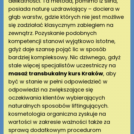
delikatności. Ta metoda, pomimo iż silna,
posiada naturę uzdrawiający – dociera w
głąb warstw, gdzie których nie jest możliwe
się zadziałać klasycznym zabiegiem na
zewnątrz. Pozyskanie podobnych
kompetencji stanowi wyjątkowo istotne,
gdyż daje szansę pojąć lic w sposób
bardziej kompleksowy. Nic dziwnego, gdyż
stale więcej specjalistów uczestniczy na
masaż transbukalny kurs Kraków
, aby
być w stanie w pełni odpowiedzieć w
odpowiedzi na zwiększające się
oczekiwania klientów wybierających
naturalnych sposobów liftingujących.
kosmetologia organiczna zyskuje na
wartości w zakresie ważności także za
sprawą dodatkowym procedurom