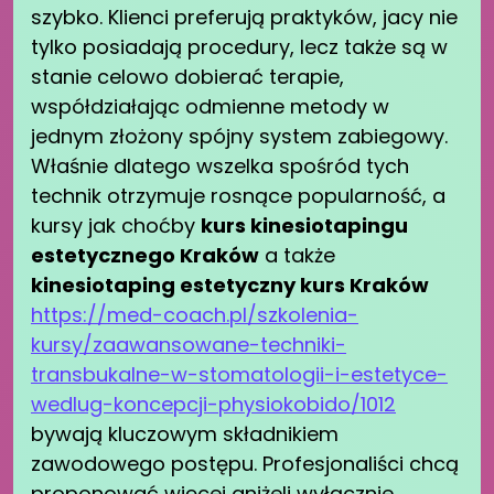
szybko. Klienci preferują praktyków, jacy nie
tylko posiadają procedury, lecz także są w
stanie celowo dobierać terapie,
współdziałając odmienne metody w
jednym złożony spójny system zabiegowy.
Właśnie dlatego wszelka spośród tych
technik otrzymuje rosnące popularność, a
kursy jak choćby
kurs kinesiotapingu
estetycznego Kraków
a także
kinesiotaping estetyczny kurs Kraków
https://med-coach.pl/szkolenia-
kursy/zaawansowane-techniki-
transbukalne-w-stomatologii-i-estetyce-
wedlug-koncepcji-physiokobido/1012
bywają kluczowym składnikiem
zawodowego postępu. Profesjonaliści chcą
proponować więcej aniżeli wyłącznie